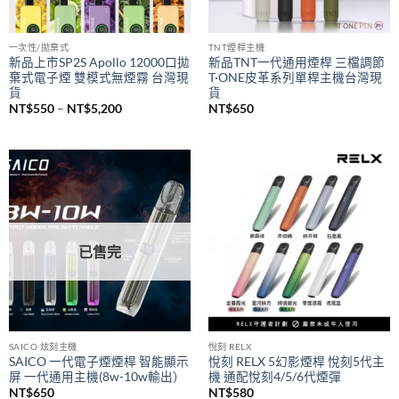
已售完
一次性/拋棄式
TNT煙桿主機
新品上市SP2S Apollo 12000口拋
新品TNT一代通用煙桿 三檔調節
棄式電子煙 雙模式無煙霧 台灣現
T·ONE皮革系列單桿主機台灣現
貨
貨
價
NT$
550
–
NT$
5,200
NT$
650
格
範
圍：
NT$550
到
NT$5,200
已售完