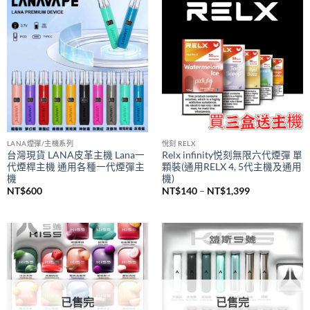
價
NT$
980
NT$
380
–
NT$
1,200
格
範
圍：
NT$380
到
NT$1,200
LANA煙彈/主機系列
悅刻 RELX
台灣現貨 LANA皮革主機 Lana一
Relx infinity悦刻無限六代煙彈 單
代煙桿主機 通用各種一代煙彈主
顆裝(通用RELX 4, 5代主機及通用
機
機)
價
NT$
600
NT$
140
–
NT$
1,399
格
範
圍：
NT$140
到
NT$1,399