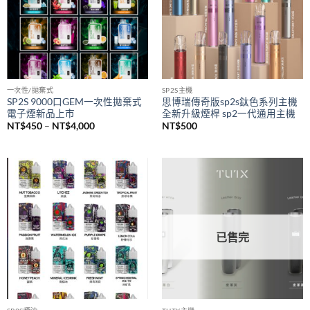
NT$1,500
一次性/拋棄式
SP2S主機
SP2S 9000口GEM一次性拋棄式
思博瑞傳奇版sp2s鈦色系列主機
電子煙新品上市
全新升級煙桿 sp2一代通用主機
價
NT$
450
–
NT$
4,000
NT$
500
格
範
圍：
NT$450
到
NT$4,000
已售完