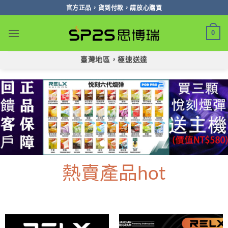
跳
官方正品，貨到付款，請放心購買
轉
至
0
內
容
臺灣地區，極速送達
熱賣產品hot