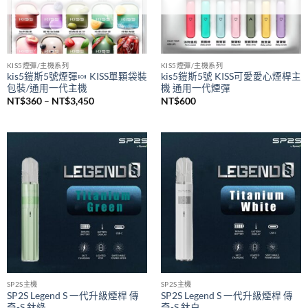
已售完
已售完
KIS5煙彈/主機系列
KIS5煙彈/主機系列
kis5鎧斯5號煙彈🍬 KISS單顆袋裝
kis5鎧斯5號 KISS可愛愛心煙桿主
包裝/通用一代主機
機 通用一代煙彈
價
NT$
360
–
NT$
3,450
NT$
600
格
範
圍：
NT$360
到
NT$3,450