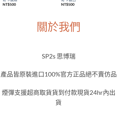
SP2S主機
SP2S主機
SP2S Legend S 一代升級煙桿 傳
SP2S Legend S 一代升級煙桿 傳
奇-S 鈦綠
奇-S 鈦白
NT$
500
NT$
500
關於我們
SP2s 思博瑞
產品皆原裝進口100%官方正品絕不賣仿品
煙彈支援超商取貨貨到付款現貨24hr內出