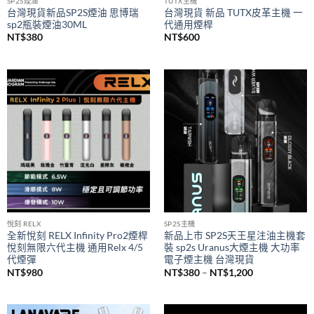
SP2S煙油
TUTX主機
台灣現貨新品SP2S煙油 思博瑞
台灣現貨 新品 TUTX皮革主機 一
sp2瓶裝煙油30ML
代通用煙桿
NT$
380
NT$
600
悅刻 RELX
SP2S主機
全新悅刻 RELX Infinity Pro2煙桿
新品上市 SP2S天王星注油主機套
悅刻無限六代主機 通用Relx 4/5
裝 sp2s Uranus大煙主機 大功率
代煙彈
電子煙主機 台灣現貨