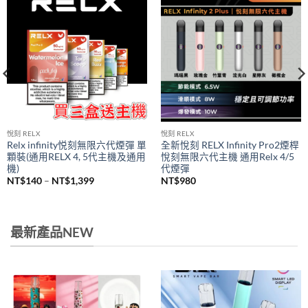
悅刻 RELX
悅刻 RELX
Relx infinity悦刻無限六代煙彈 單
全新悅刻 RELX Infinity Pro2煙桿
顆裝(通用RELX 4, 5代主機及通用
悅刻無限六代主機 通用Relx 4/5
機)
代煙彈
價
NT$
140
–
NT$
1,399
NT$
980
格
範
圍：
NT$140
到
最新產品NEW
NT$1,399