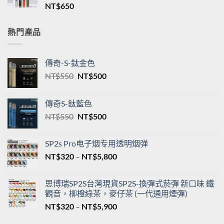
格
新品TNT一代通用煙桿 三檔調節 T·ONE皮革系列
範
單桿主機台灣現貨
圍：
NT$
650
NT$550
到
NT$5,200
熱門產品
傳奇-S-鈦金色
原
目
NT$
550
NT$
500
始
前
價
價
傳奇S-鈦藍色
格：
格：
原
目
NT$
550
NT$
500
NT$550。
NT$500。
始
前
價
價
SP2s Pro电子烟专用透明烟弹
格：
格：
價
NT$
320
–
NT$
5,800
NT$550。
NT$500。
格
範
思博瑞SP2S台灣現貨SP2S-換彈式菸彈 新口味 鐵
圍：