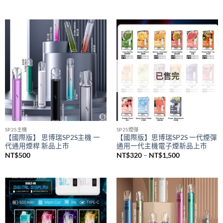
SAICO 炫刻主機
悅刻 RELX
SAICO 一代電子煙煙桿 智能顯示
悅刻 RELX 5幻影煙桿 悅刻5代主
屏 一代通用主機(8w-10w輸出）
機 通配悅刻4/5/6代煙彈
NT$
650
NT$
580
已售完
SP2S主機
SP2S煙彈
【國際版】 思博瑞SP2S主機 一
【國際版】思博瑞SP2S 一代煙彈
代通用煙桿 新品上市
通用一代主機電子煙新品上市
價
NT$
500
NT$
320
–
NT$
1,500
格
範
圍：
NT$320
到