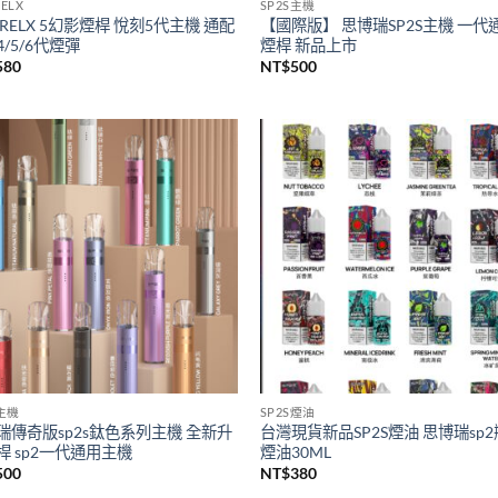
ELX
SP2S主機
RELX 5幻影煙桿 悅刻5代主機 通配
【國際版】 思博瑞SP2S主機 一代
/5/6代煙彈
煙桿 新品上市
580
NT$
500