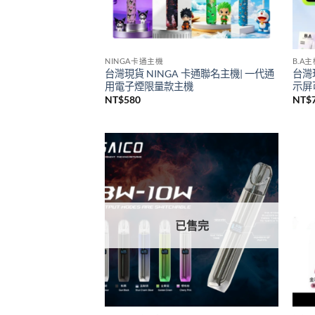
NINGA卡通主機
B.A
台灣現貨 NINGA 卡通聯名主機| 一代通
台灣
用電子煙限量款主機
示屏可
NT$
580
NT$