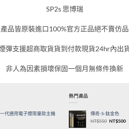
代煙彈
綠
600
NT$
500
關於我們
SP2s 思博瑞
產品皆原裝進口100%官方正品絕不賣仿品
煙彈支援超商取貨貨到付款現貨24hr內出
非人為因素損壞保固一個月無條件換新