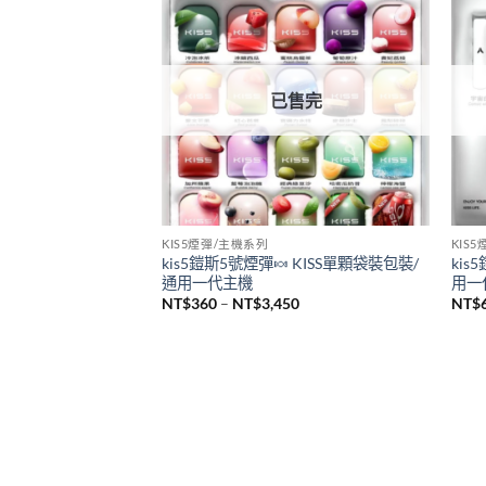
悅刻 RELX
SP2
全新悅刻 RELX Infinity Pro2煙桿 悅刻無
新品
限六代主機 通用Relx 4/5代煙彈
sp2
機 
NT$
980
NT$
已售完
KIS5煙彈/主機系列
KIS
kis5鎧斯5號煙彈🍬 KISS單顆袋裝包裝/
kis