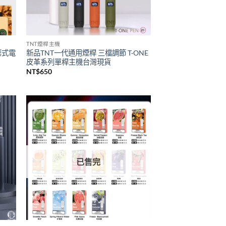
已售完
TNT煙桿主機
拋棄式電
新品TNT一代通用煙桿 三檔調節 T·ONE
皮革系列單桿主機台灣現貨
NT$
650