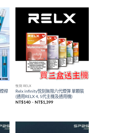
TUTX主機
2瓶裝
台灣現貨 新品 TUTX皮革主機 一代通用
煙桿
NT$
600