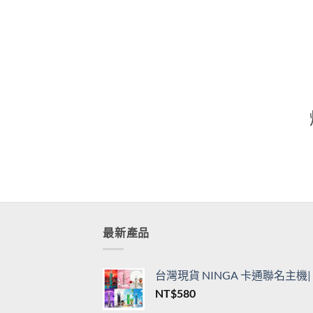
通用一代主機
用一
價
NT$
360
–
NT$
3,450
NT$
格
範
圍：
NT$360
到
NT$3,450