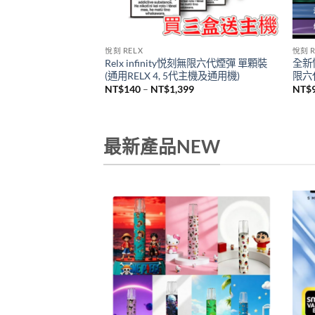
悅刻 RELX
悅刻 R
Relx infinity悦刻無限六代煙彈 單顆裝
全新悅
机
(通用RELX 4, 5代主機及通用機)
限六代
價
NT$
140
–
NT$
1,399
NT$
格
範
圍：
NT$140
到
最新產品NEW
NT$1,399