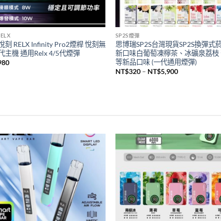
ELX
SP2S煙彈
刻 RELX Infinity Pro2煙桿 悅刻無
思博瑞SP2S台灣現貨SP2S換彈式
主機 通用Relx 4/5代煙彈
新口味白葡萄凍檸茶、冰礦泉荔枝
等新品口味 (一代通用煙彈)
980
價
NT$
320
–
NT$
5,900
格
範
圍：
NT$320
到
NT$5,900