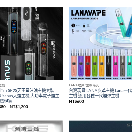
S主機
SP2S煙油
瑞傳奇版sp2s鈦色系列主機 全新升
台灣現貨新品SP2S煙油 思博瑞sp
桿 sp2一代通用主機
煙油30ML
500
NT$
380