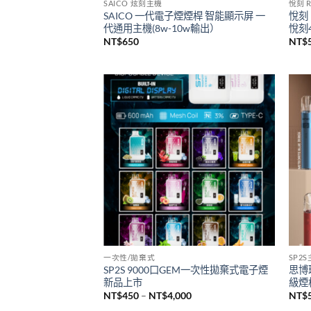
已售完
SAICO 炫刻主機
悅刻 R
SAICO 一代電子煙煙桿 智能顯示屏 一
悅刻 
代通用主機(8w-10w輸出）
悅刻4
NT$
650
NT$