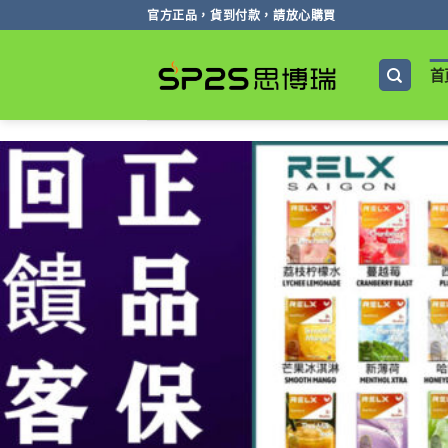
跳
官方正品，貨到付款，請放心購買
轉
至
首
內
容