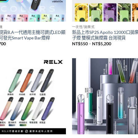
主機
一次性/拋棄式
現貨B.A一代通用主機可調式LED顯
新品上市SP2S Apollo 12000口
發光Smart Vape Bar煙桿
子煙 雙模式無煙霧 台灣現貨
價
700
NT$
550
–
NT$
5,200
格
範
圍：
NT$550
到
NT$5,200