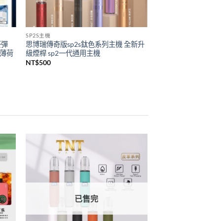
SP2S主機
菸彈
思博瑞傳奇版sp2s鈦色系列主機 全新升
 薄荷
級煙桿 sp2一代通用主機
NT$
500