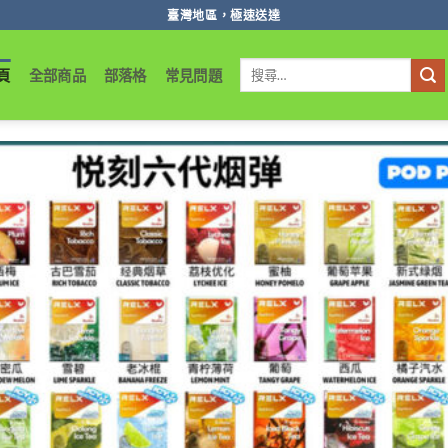
臺灣地區，極速送達
搜
頁
全部商品
部落格
常見問題
尋
關
鍵
字: