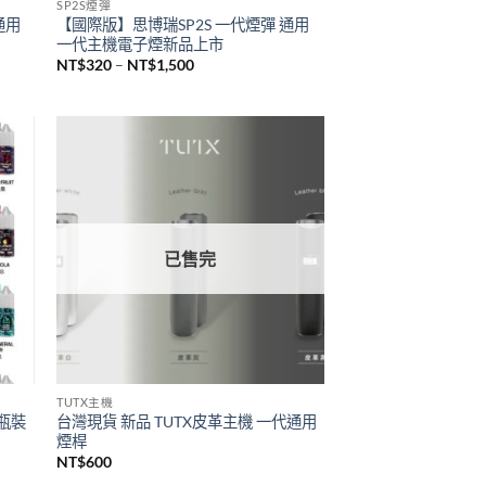
已售完
SP2S煙彈
通用
【國際版】思博瑞SP2S 一代煙彈 通用
一代主機電子煙新品上市
價
NT$
320
–
NT$
1,500
格
範
圍：
NT$320
到
NT$1,500
已售完