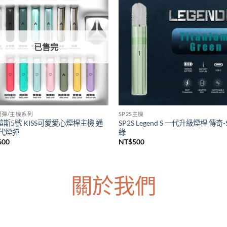
S主機
LANA煙彈/主機系列
上市 SP2S天王星注油主機套裝
台灣現貨 LANA皮革主機 Lana一
s Uranus大煙主機 大功率電子煙主
主機 通用各種一代煙彈主機
台灣現貨
NT$
600
價
380
–
NT$
1,200
格
範
圍：
NT$380
到
NT$1,200
已售完
5煙彈/主機系列
SP2S主機
5鎧斯5號 KISS可愛愛心煙桿主機 通
SP2S Legend S 一代升級煙桿 傳奇-