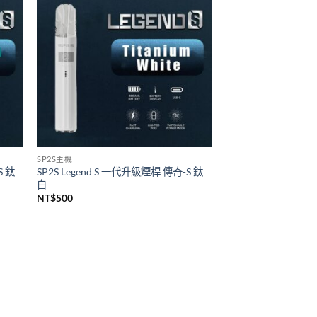
悅刻 RELX
代煙桿
Relx infinity悦刻無限六代煙彈 單顆裝
(通用RELX 4, 5代主機及通用機)
價
NT$
140
–
NT$
1,399
格
範
圍：
NT$140
到
NT$1,399
SP2S主機
S 鈦
SP2S Legend S 一代升級煙桿 傳奇-S 鈦