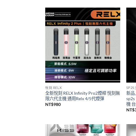
一次性/拋棄式
SP2
SP2S 9000口GEM一次性拋棄式電子煙
思博
新品上市
級煙
價
NT$
450
–
NT$
4,000
NT$
格
範
圍：
NT$450
到
NT$4,000