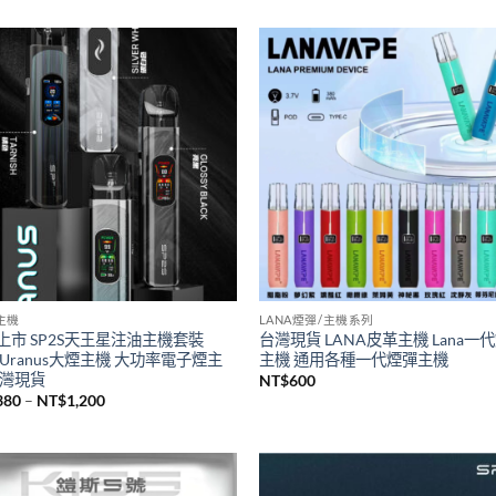
S主機
SP2S煙油
瑞傳奇版sp2s鈦色系列主機 全新升
台灣現貨新品SP2S煙油 思博瑞sp
桿 sp2一代通用主機
煙油30ML
500
NT$
380