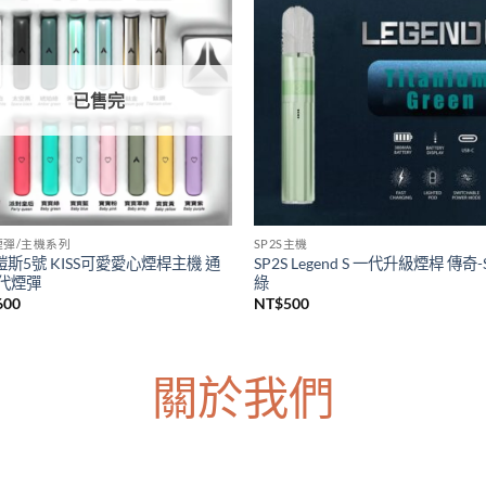
S主機
LANA煙彈/主機系列
上市 SP2S天王星注油主機套裝
台灣現貨 LANA皮革主機 Lana一
s Uranus大煙主機 大功率電子煙主
主機 通用各種一代煙彈主機
台灣現貨
NT$
600
價
380
–
NT$
1,200
格
範
圍：
NT$380
到
NT$1,200
已售完
5煙彈/主機系列
SP2S主機
5鎧斯5號 KISS可愛愛心煙桿主機 通
SP2S Legend S 一代升級煙桿 傳奇-