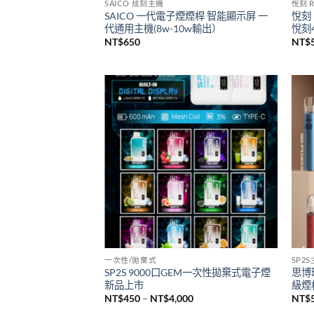
已售完
SAICO 炫刻主機
悅刻 R
SAICO 一代電子煙煙桿 智能顯示屏 一
悅刻 
代通用主機(8w-10w輸出）
悅刻4
NT$
650
NT$