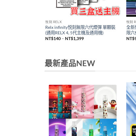
悅刻 RELX
悅刻 R
Relx infinity悦刻無限六代煙彈 單顆裝
全新悅
机
(通用RELX 4, 5代主機及通用機)
限六代
價
NT$
140
–
NT$
1,399
NT$
格
範
圍：
NT$140
到
最新產品NEW
NT$1,399