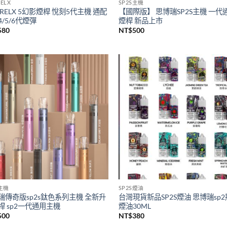
ELX
SP2S主機
RELX 5幻影煙桿 悅刻5代主機 通配
【國際版】 思博瑞SP2S主機 一代
/5/6代煙彈
煙桿 新品上市
580
NT$
500