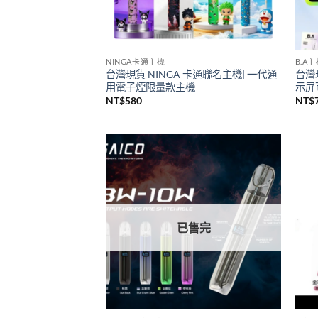
NINGA卡通主機
B.A
台灣現貨 NINGA 卡通聯名主機| 一代通
台灣
用電子煙限量款主機
示屏可
NT$
580
NT$