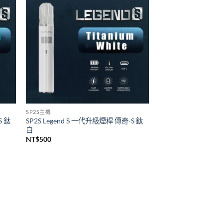
悅刻 RELX
代煙桿
Relx infinity悦刻無限六代煙彈 單顆裝
(通用RELX 4, 5代主機及通用機)
價
NT$
140
–
NT$
1,399
格
範
圍：
NT$140
到
NT$1,399
SP2S主機
S 鈦
SP2S Legend S 一代升級煙桿 傳奇-S 鈦