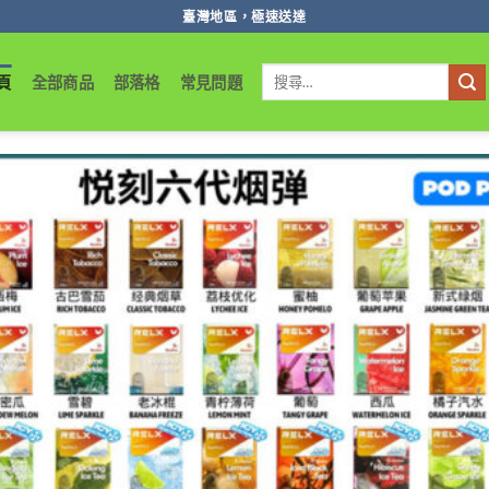
臺灣地區，極速送達
搜
頁
全部商品
部落格
常見問題
尋
關
鍵
字: