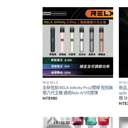
一次性/拋棄式
SP2
SP2S 9000口GEM一次性拋棄式電子煙
思博
新品上市
級煙
價
NT$
450
–
NT$
4,000
NT$
格
範
圍：
NT$450
到
NT$4,000