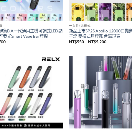
主機
一次性/拋棄式
現貨B.A一代通用主機可調式LED顯
新品上市SP2S Apollo 12000口
發光Smart Vape Bar煙桿
子煙 雙模式無煙霧 台灣現貨
價
700
NT$
550
–
NT$
5,200
格
範
圍：
NT$550
到
NT$5,200