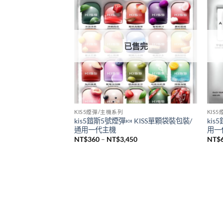
悅刻 RELX
SP2
全新悅刻 RELX Infinity Pro2煙桿 悅刻無
新品
限六代主機 通用Relx 4/5代煙彈
sp2
機 
NT$
980
NT$
已售完
KIS5煙彈/主機系列
KIS
kis5鎧斯5號煙彈🍬 KISS單顆袋裝包裝/
kis