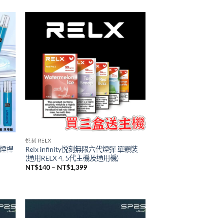
TUTX主機
2瓶裝
台灣現貨 新品 TUTX皮革主機 一代通用
煙桿
NT$
600