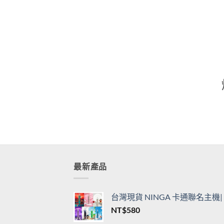
通用一代主機
用一
價
NT$
360
–
NT$
3,450
NT$
格
範
圍：
NT$360
到
NT$3,450