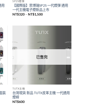
已售完
SP2S煙彈
通用
【國際版】思博瑞SP2S 一代煙彈 通用
一代主機電子煙新品上市
價
NT$
320
–
NT$
1,500
格
範
圍：
NT$320
到
NT$1,500
已售完