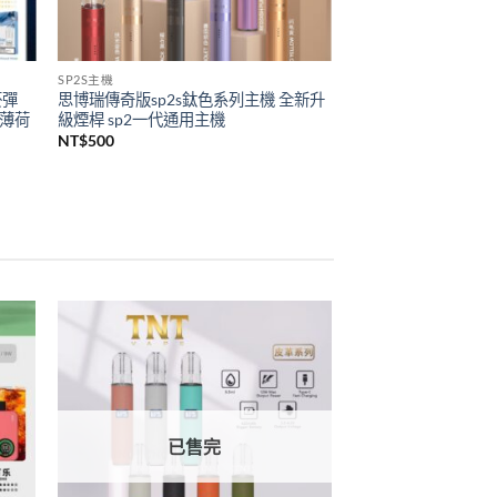
SP2S主機
菸彈
思博瑞傳奇版sp2s鈦色系列主機 全新升
 薄荷
級煙桿 sp2一代通用主機
NT$
500