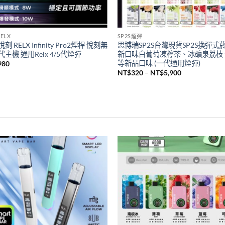
ELX
SP2S煙彈
刻 RELX Infinity Pro2煙桿 悅刻無
思博瑞SP2S台灣現貨SP2S換彈式
主機 通用Relx 4/5代煙彈
新口味白葡萄凍檸茶、冰礦泉荔枝
等新品口味 (一代通用煙彈)
980
價
NT$
320
–
NT$
5,900
格
範
圍：
NT$320
到
NT$5,900