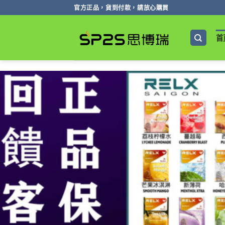
跳
官方正品，貨到付款，請放心購買
轉
至
首
內
容