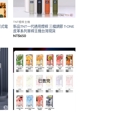
已售完
TNT煙桿主機
拋棄式電
新品TNT一代通用煙桿 三檔調節 T·ONE
皮革系列單桿主機台灣現貨
NT$
650