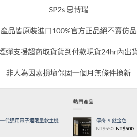
代煙彈
綠
600
NT$
500
關於我們
SP2s 思博瑞
產品皆原裝進口100%官方正品絕不賣仿品
煙彈支援超商取貨貨到付款現貨24hr內出
非人為因素損壞保固一個月無條件換新