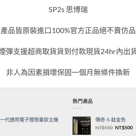
代煙彈
綠
600
NT$
500
關於我們
SP2s 思博瑞
產品皆原裝進口100%官方正品絕不賣仿品
煙彈支援超商取貨貨到付款現貨24hr內出
非人為因素損壞保固一個月無條件換新