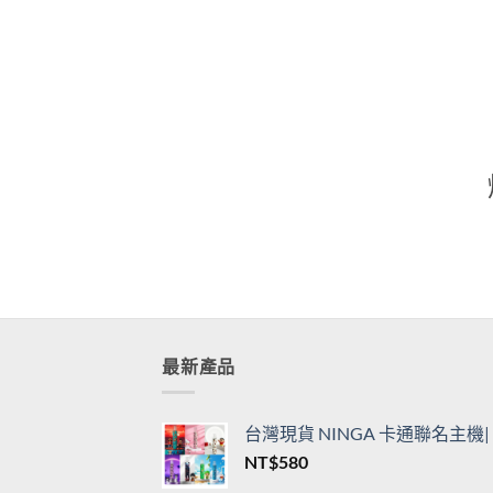
通用一代主機
用一
價
NT$
360
–
NT$
3,450
NT$
格
範
圍：
NT$360
到
NT$3,450