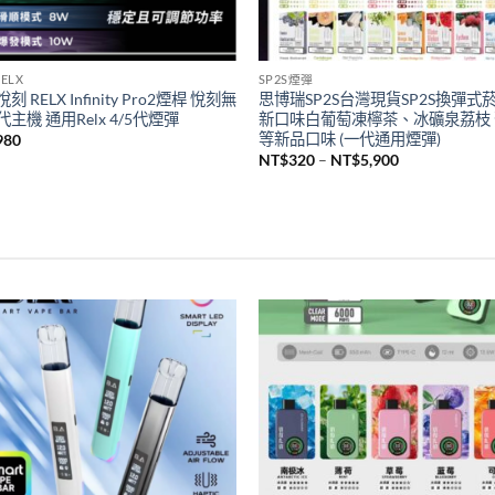
ELX
SP2S煙彈
刻 RELX Infinity Pro2煙桿 悅刻無
思博瑞SP2S台灣現貨SP2S換彈式
主機 通用Relx 4/5代煙彈
新口味白葡萄凍檸茶、冰礦泉荔枝
等新品口味 (一代通用煙彈)
980
價
NT$
320
–
NT$
5,900
格
範
圍：
NT$320
到
NT$5,900