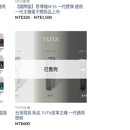
已售完
SP2S煙彈
通用
【國際版】思博瑞SP2S 一代煙彈 通用
一代主機電子煙新品上市
價
NT$
320
–
NT$
1,500
格
範
圍：
NT$320
到
NT$1,500
已售完