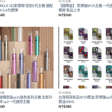
ELX
SP2S主機
RELX 5幻影煙桿 悅刻5代主機 通配
【國際版】 思博瑞SP2S主機 一代
/5/6代煙彈
煙桿 新品上市
580
NT$
500