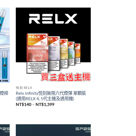
TUTX主機
2瓶裝
台灣現貨 新品 TUTX皮革主機 一代通用
煙桿
NT$
600