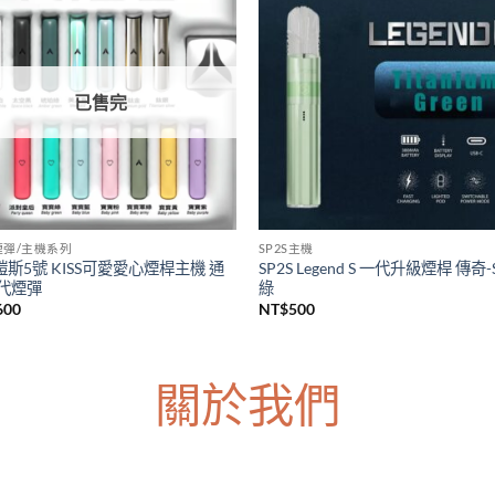
S主機
LANA煙彈/主機系列
上市 SP2S天王星注油主機套裝
台灣現貨 LANA皮革主機 Lana一
s Uranus大煙主機 大功率電子煙主
主機 通用各種一代煙彈主機
台灣現貨
NT$
600
價
380
–
NT$
1,200
格
範
圍：
NT$380
到
NT$1,200
已售完
5煙彈/主機系列
SP2S主機
5鎧斯5號 KISS可愛愛心煙桿主機 通
SP2S Legend S 一代升級煙桿 傳奇-