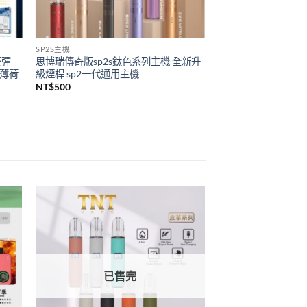
SP2S主機
菸彈
思博瑞傳奇版sp2s鈦色系列主機 全新升
 薄荷
級煙桿 sp2一代通用主機
NT$
500