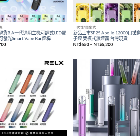
主機
一次性/拋棄式
現貨B.A一代通用主機可調式LED顯
新品上市SP2S Apollo 12000口
發光Smart Vape Bar煙桿
子煙 雙模式無煙霧 台灣現貨
價
700
NT$
550
–
NT$
5,200
格
範
圍：
NT$550
到
NT$5,200