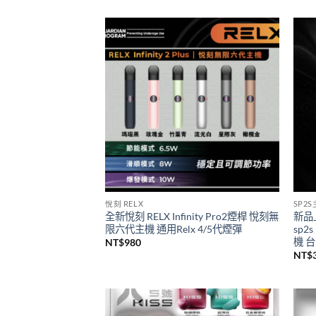
一次性/拋棄式
SP2
SP2S 9000口GEM一次性拋棄式電子煙
思博
新品上市
級煙
價
NT$
450
–
NT$
4,000
NT$
格
範
圍：
NT$450
到
NT$4,000