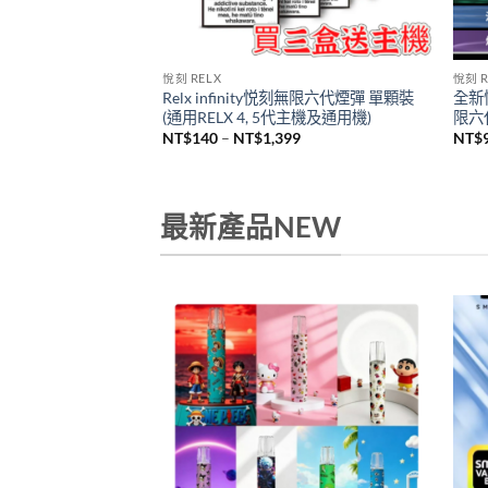
悅刻 RELX
悅刻 R
Relx infinity悦刻無限六代煙彈 單顆裝
全新悅
机
(通用RELX 4, 5代主機及通用機)
限六代
價
NT$
140
–
NT$
1,399
NT$
格
範
圍：
NT$140
到
最新產品NEW
NT$1,399