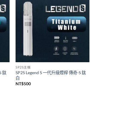
悅刻 RELX
代煙桿
Relx infinity悦刻無限六代煙彈 單顆裝
(通用RELX 4, 5代主機及通用機)
價
NT$
140
–
NT$
1,399
格
範
圍：
NT$140
到
NT$1,399
SP2S主機
S 鈦
SP2S Legend S 一代升級煙桿 傳奇-S 鈦