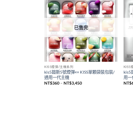
悅刻 RELX
SP2
全新悅刻 RELX Infinity Pro2煙桿 悅刻無
新品
限六代主機 通用Relx 4/5代煙彈
sp2
機 
NT$
980
NT$
已售完
KIS5煙彈/主機系列
KIS
kis5鎧斯5號煙彈🍬 KISS單顆袋裝包裝/
kis