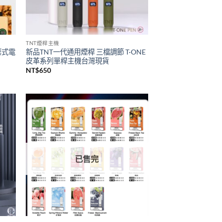
已售完
TNT煙桿主機
拋棄式電
新品TNT一代通用煙桿 三檔調節 T·ONE
皮革系列單桿主機台灣現貨
NT$
650