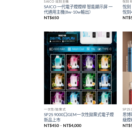
已售完
SAICO 炫刻主機
悅刻 R
SAICO 一代電子煙煙桿 智能顯示屏 一
悅刻 
代通用主機(8w-10w輸出）
悅刻4
NT$
650
NT$