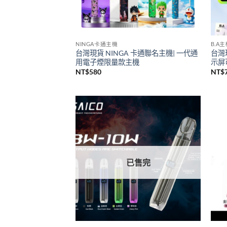
NINGA卡通主機
B.A
台灣現貨 NINGA 卡通聯名主機| 一代通
台灣
用電子煙限量款主機
示屏可
NT$
580
NT$