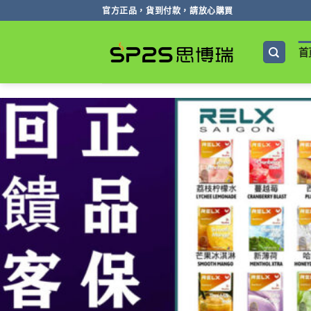
跳
官方正品，貨到付款，請放心購買
轉
至
首
內
容