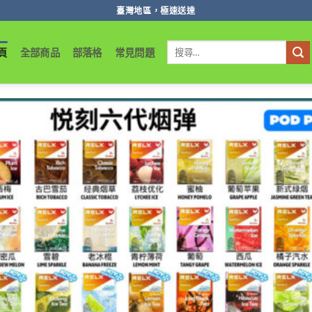
臺灣地區，極速送達
搜
頁
全部商品
部落格
常見問題
尋
關
鍵
字: