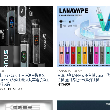
S主機
SP2S煙油
瑞傳奇版sp2s鈦色系列主機 全新升
台灣現貨新品SP2S煙油 思博瑞sp
桿 sp2一代通用主機
煙油30ML
500
NT$
380