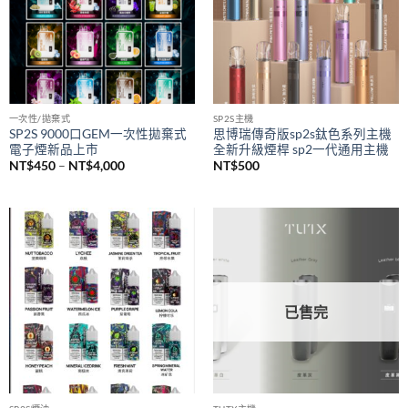
一次性/拋棄式
SP2S主機
SP2S 9000口GEM一次性拋棄式
思博瑞傳奇版sp2s鈦色系列主機
電子煙新品上市
全新升級煙桿 sp2一代通用主機
價
NT$
450
–
NT$
4,000
NT$
500
格
範
圍：
NT$450
到
NT$4,000
已售完