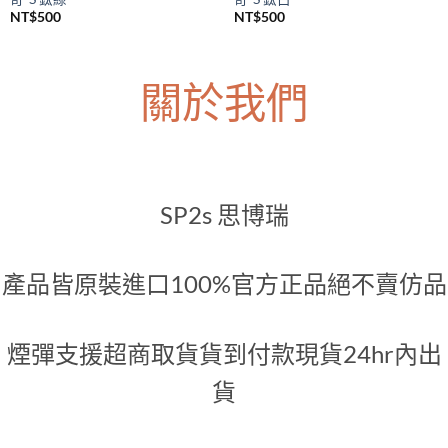
NT$
500
NT$
500
關於我們
SP2s 思博瑞
產品皆原裝進口100%官方正品絕不賣仿品
煙彈支援超商取貨貨到付款現貨24hr內出
貨