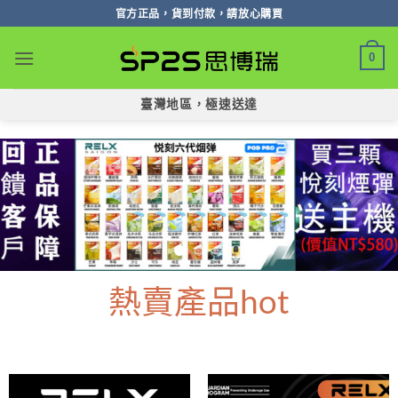
跳
官方正品，貨到付款，請放心購買
轉
至
0
內
容
臺灣地區，極速送達
熱賣產品hot