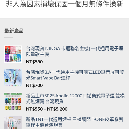
非人為因素損壞保固一個月無條件換新
最新產品
台灣現貨 NINGA 卡通聯名主機| 一代通用電子煙
限量款主機
NT$
580
台灣現貨B.A一代通用主機可調式LED顯示屏可發
光Smart Vape Bar煙桿
NT$
700
新品上市SP2S Apollo 12000口拋棄式電子煙 雙模
式無煙霧 台灣現貨
價
NT$
550
–
NT$
5,200
格
新品TNT一代通用煙桿 三檔調節 T·ONE皮革系列
範
單桿主機台灣現貨
圍：