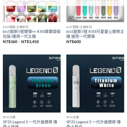
KIS5煙彈/主機系列
KIS5煙彈/主機系列
kis5鎧斯5號煙彈🍬 KISS單顆袋裝
kis5鎧斯5號 KISS可愛愛心煙桿主
包裝/通用一代主機
機 通用一代煙彈
價
NT$
360
–
NT$
3,450
NT$
600
格
範
圍：
NT$360
到
NT$3,450
SP2S主機
SP2S主機
SP2S Legend S 一代升級煙桿 傳
SP2S Legend S 一代升級煙桿 傳
奇-S 鈦綠
奇-S 鈦白