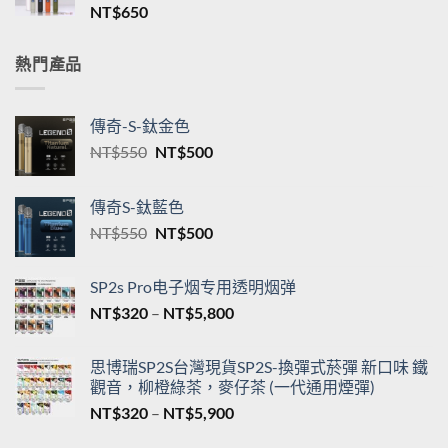
NT$
650
NT$550
到
NT$5,200
熱門產品
傳奇-S-鈦金色
原
目
NT$
550
NT$
500
始
前
價
價
傳奇S-鈦藍色
格：
格：
原
目
NT$
550
NT$
500
NT$550。
NT$500。
始
前
價
價
SP2s Pro电子烟专用透明烟弹
格：
格：
價
NT$
320
–
NT$
5,800
NT$550。
NT$500。
格
範
思博瑞SP2S台灣現貨SP2S-換彈式菸彈 新口味 鐵
圍：
觀音，柳橙綠茶，麥仔茶 (一代通用煙彈)
NT$320
價
NT$
320
–
NT$
5,900
到
格
NT$5,800