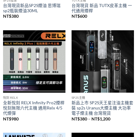
SP2S煙油
TUTX主機
台灣現貨新品SP2S煙油 思博瑞
台灣現貨 新品 TUTX皮革主機 一
sp2瓶裝煙油30ML
代通用煙桿
NT$
380
NT$
600
悅刻 RELX
SP2S主機
全新悅刻 RELX Infinity Pro2煙桿
新品上市 SP2S天王星注油主機套
悅刻無限六代主機 通用Relx 4/5
裝 sp2s Uranus大煙主機 大功率
代煙彈
電子煙主機 台灣現貨
價
NT$
980
NT$
380
–
NT$
1,200
格
範
圍：
NT$380