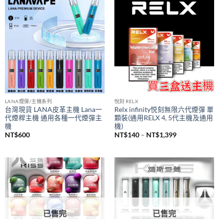
到
NT$1,200
LANA煙彈/主機系列
悅刻 RELX
台灣現貨 LANA皮革主機 Lana一
Relx infinity悦刻無限六代煙彈 單
代煙桿主機 通用各種一代煙彈主
顆裝(通用RELX 4, 5代主機及通用
機
機)
價
NT$
600
NT$
140
–
NT$
1,399
格
範
圍：
NT$140
到
NT$1,399
已售完
已售完