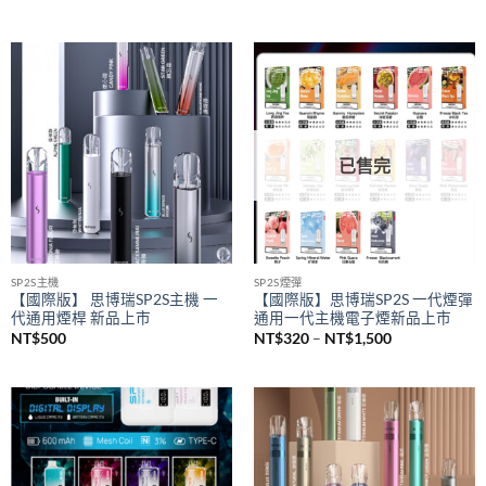
SAICO 炫刻主機
悅刻 RELX
SAICO 一代電子煙煙桿 智能顯示
悅刻 RELX 5幻影煙桿 悅刻5代主
屏 一代通用主機(8w-10w輸出）
機 通配悅刻4/5/6代煙彈
NT$
650
NT$
580
已售完
SP2S主機
SP2S煙彈
【國際版】 思博瑞SP2S主機 一
【國際版】思博瑞SP2S 一代煙彈
代通用煙桿 新品上市
通用一代主機電子煙新品上市
價
NT$
500
NT$
320
–
NT$
1,500
格
範
圍：
NT$320
到