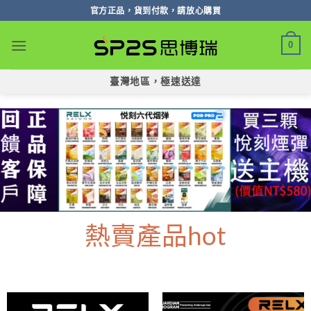
跳
官方正品，貨到付款，請放心購買
轉
至
0
內
容
臺灣地區，極速送達
熱賣產品hot