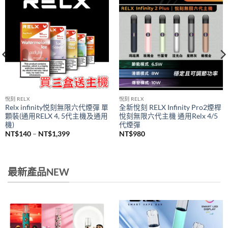
悅刻 RELX
悅刻 RELX
Relx infinity悦刻無限六代煙彈 單
全新悅刻 RELX Infinity Pro2煙桿
顆裝(通用RELX 4, 5代主機及通用
悅刻無限六代主機 通用Relx 4/5
機)
代煙彈
價
NT$
140
–
NT$
1,399
NT$
980
格
範
圍：
NT$140
到
最新產品NEW
NT$1,399