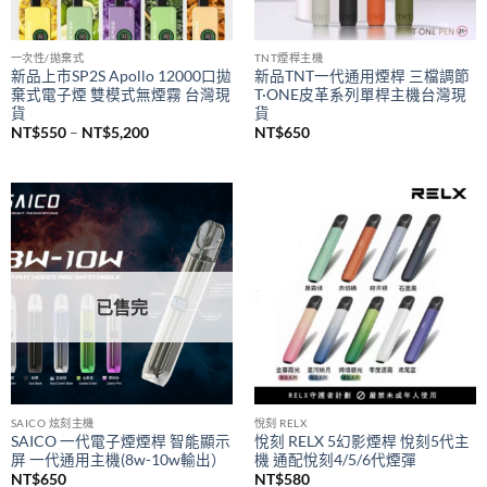
已售完
一次性/拋棄式
TNT煙桿主機
新品上市SP2S Apollo 12000口拋
新品TNT一代通用煙桿 三檔調節
棄式電子煙 雙模式無煙霧 台灣現
T·ONE皮革系列單桿主機台灣現
貨
貨
價
NT$
550
–
NT$
5,200
NT$
650
格
範
圍：
NT$550
到
NT$5,200
已售完