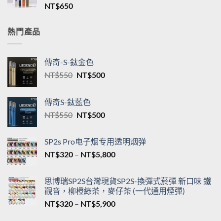
格
新品TNT一代通用煙桿 三檔調節 T·ONE皮革系列
範
單桿主機台灣現貨
圍：
NT$
650
NT$550
到
NT$5,200
熱門產品
傳奇-S-鈦金色
原
目
NT$
550
NT$
500
始
前
價
價
傳奇S-鈦藍色
格：
格：
原
目
NT$
550
NT$
500
NT$550。
NT$500。
始
前
價
價
SP2s Pro电子烟专用透明烟弹
格：
格：
價
NT$
320
–
NT$
5,800
NT$550。
NT$500。
格
範
思博瑞SP2S台灣現貨SP2S-換彈式菸彈 新口味 鐵
圍：