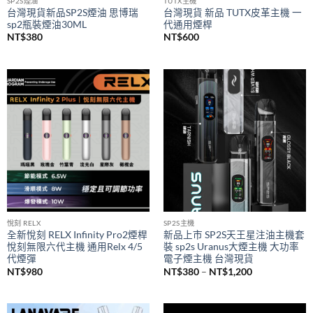
SP2S煙油
TUTX主機
台灣現貨新品SP2S煙油 思博瑞
台灣現貨 新品 TUTX皮革主機 一
sp2瓶裝煙油30ML
代通用煙桿
NT$
380
NT$
600
悅刻 RELX
SP2S主機
全新悅刻 RELX Infinity Pro2煙桿
新品上市 SP2S天王星注油主機套
悅刻無限六代主機 通用Relx 4/5
裝 sp2s Uranus大煙主機 大功率
代煙彈
電子煙主機 台灣現貨