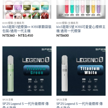
已售完
已售完
KIS5煙彈/主機系列
KIS5煙彈/主機系列
kis5鎧斯5號煙彈🍬 KISS單顆袋裝
kis5鎧斯5號 KISS可愛愛心煙桿主
包裝/通用一代主機
機 通用一代煙彈
價
NT$
360
–
NT$
3,450
NT$
600
格
範
圍：
NT$360
到
NT$3,450