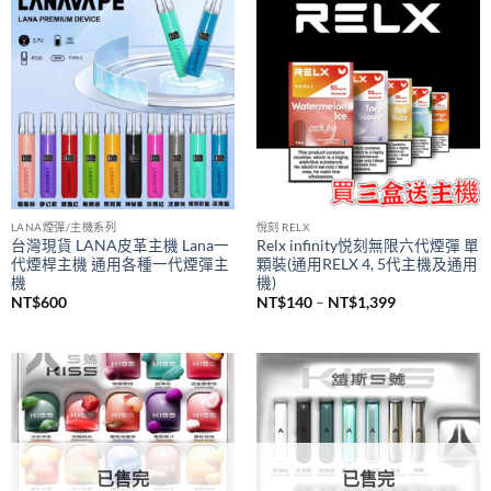
價
NT$
980
NT$
380
–
NT$
1,200
格
範
圍：
NT$380
到
NT$1,200
LANA煙彈/主機系列
悅刻 RELX
台灣現貨 LANA皮革主機 Lana一
Relx infinity悦刻無限六代煙彈 單
代煙桿主機 通用各種一代煙彈主
顆裝(通用RELX 4, 5代主機及通用
機
機)
價
NT$
600
NT$
140
–
NT$
1,399
格
範
圍：
NT$140
到
NT$1,399