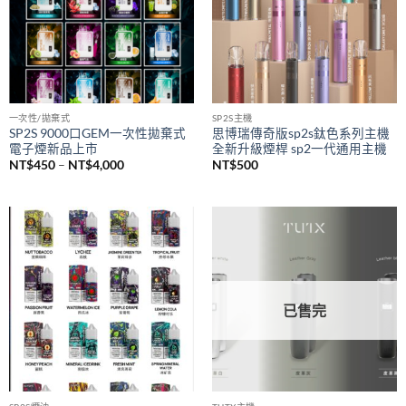
NT$1,500
一次性/拋棄式
SP2S主機
SP2S 9000口GEM一次性拋棄式
思博瑞傳奇版sp2s鈦色系列主機
電子煙新品上市
全新升級煙桿 sp2一代通用主機
價
NT$
450
–
NT$
4,000
NT$
500
格
範
圍：
NT$450
到
NT$4,000
已售完