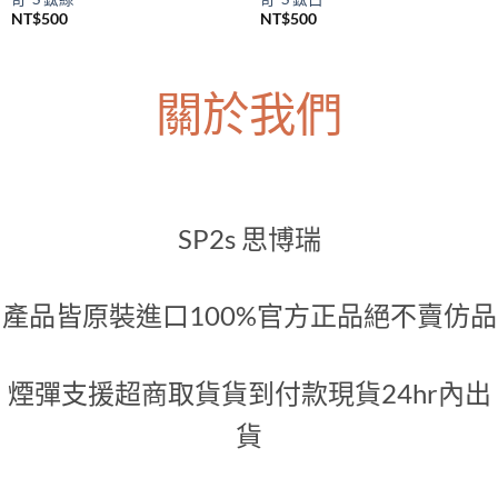
SP2S主機
SP2S主機
SP2S Legend S 一代升級煙桿 傳
SP2S Legend S 一代升級煙桿 傳
奇-S 鈦綠
奇-S 鈦白
NT$
500
NT$
500
關於我們
SP2s 思博瑞
產品皆原裝進口100%官方正品絕不賣仿品
煙彈支援超商取貨貨到付款現貨24hr內出