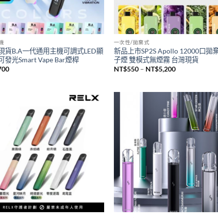
主機
一次性/拋棄式
現貨B.A一代通用主機可調式LED顯
新品上市SP2S Apollo 12000口
發光Smart Vape Bar煙桿
子煙 雙模式無煙霧 台灣現貨
價
700
NT$
550
–
NT$
5,200
格
範
圍：
NT$550
到
NT$5,200