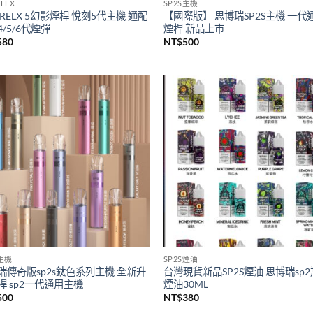
ELX
SP2S主機
RELX 5幻影煙桿 悅刻5代主機 通配
【國際版】 思博瑞SP2S主機 一代
/5/6代煙彈
煙桿 新品上市
580
NT$
500