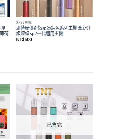
SP2S主機
菸彈
思博瑞傳奇版sp2s鈦色系列主機 全新升
 薄荷
級煙桿 sp2一代通用主機
NT$
500