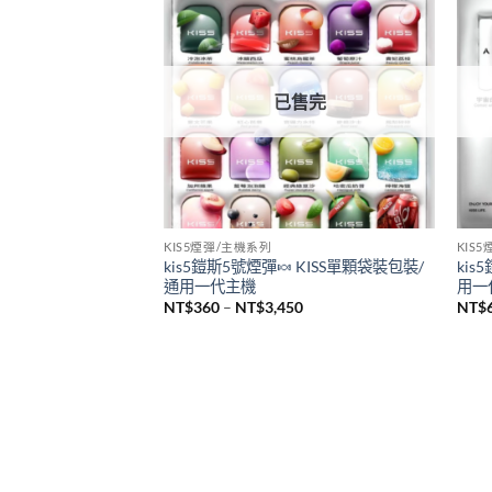
悅刻 RELX
SP2
全新悅刻 RELX Infinity Pro2煙桿 悅刻無
新品
限六代主機 通用Relx 4/5代煙彈
sp2
機 
NT$
980
NT$
已售完
KIS5煙彈/主機系列
KIS
kis5鎧斯5號煙彈🍬 KISS單顆袋裝包裝/
kis