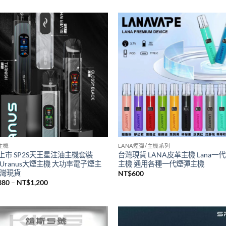
S主機
SP2S煙油
瑞傳奇版sp2s鈦色系列主機 全新升
台灣現貨新品SP2S煙油 思博瑞sp
桿 sp2一代通用主機
煙油30ML
500
NT$
380