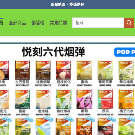
臺灣地區，極速送達
搜
頁
全部商品
部落格
常見問題
尋
關
鍵
字: