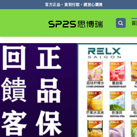
跳
官方正品，貨到付款，請放心購買
轉
至
首
內
容