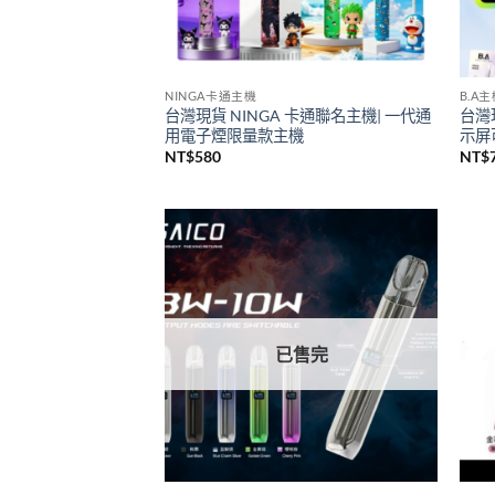
NINGA卡通主機
B.A
台灣現貨 NINGA 卡通聯名主機| 一代通
台灣
用電子煙限量款主機
示屏可
NT$
580
NT$