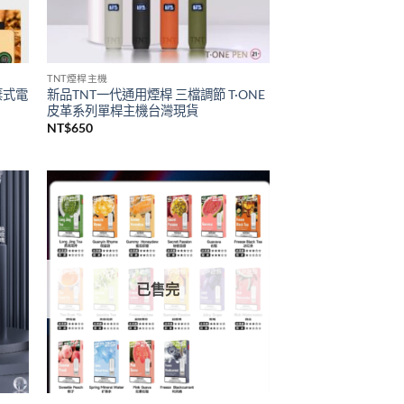
已售完
TNT煙桿主機
拋棄式電
新品TNT一代通用煙桿 三檔調節 T·ONE
皮革系列單桿主機台灣現貨
NT$
650