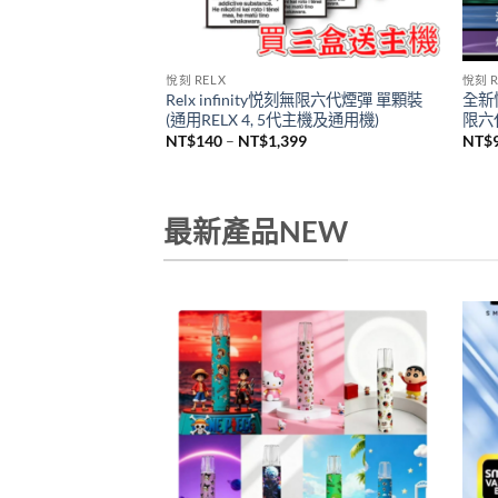
悅刻 RELX
悅刻 R
Relx infinity悦刻無限六代煙彈 單顆裝
全新悅
机
(通用RELX 4, 5代主機及通用機)
限六代
價
NT$
140
–
NT$
1,399
NT$
格
範
圍：
NT$140
到
最新產品NEW
NT$1,399