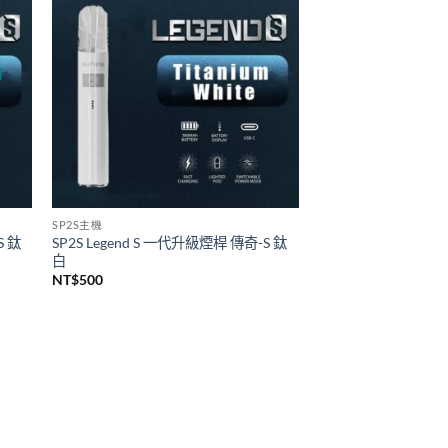
悅刻 RELX
代煙桿
Relx infinity悦刻無限六代煙彈 單顆裝
(通用RELX 4, 5代主機及通用機)
價
NT$
140
–
NT$
1,399
格
範
圍：
NT$140
到
NT$1,399
SP2S主機
S 鈦
SP2S Legend S 一代升級煙桿 傳奇-S 鈦