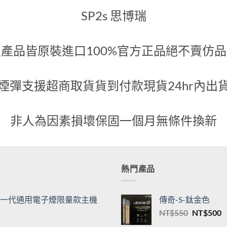
代煙彈
綠
600
NT$
500
關於我們
SP2s 思博瑞
產品皆原裝進口100%官方正品絕不賣仿品
煙彈支援超商取貨貨到付款現貨24hr內出
非人為因素損壞保固一個月無條件換新