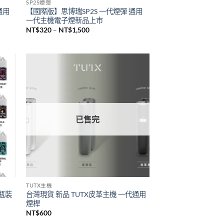
已售完
SP2S煙彈
通用
【國際版】思博瑞SP2S 一代煙彈 通用
一代主機電子煙新品上市
價
NT$
320
–
NT$
1,500
格
範
圍：
NT$320
到
NT$1,500
已售完