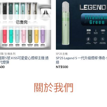
S主機
LANA煙彈/主機系列
上市 SP2S天王星注油主機套裝
台灣現貨 LANA皮革主機 Lana一
s Uranus大煙主機 大功率電子煙主
主機 通用各種一代煙彈主機
台灣現貨
NT$
600
價
380
–
NT$
1,200
格
範
圍：
NT$380
到
NT$1,200
已售完
5煙彈/主機系列
SP2S主機
5鎧斯5號 KISS可愛愛心煙桿主機 通
SP2S Legend S 一代升級煙桿 傳奇-