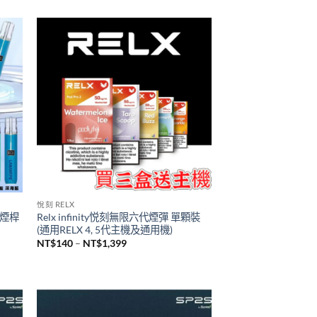
TUTX主機
2瓶裝
台灣現貨 新品 TUTX皮革主機 一代通用
煙桿
NT$
600