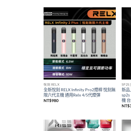
一次性/拋棄式
SP2
SP2S 9000口GEM一次性拋棄式電子煙
思博
新品上市
級煙
價
NT$
450
–
NT$
4,000
NT$
格
範
圍：
NT$450
到
NT$4,000