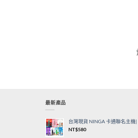
通用一代主機
用一
價
NT$
360
–
NT$
3,450
NT$
格
範
圍：
NT$360
到
NT$3,450