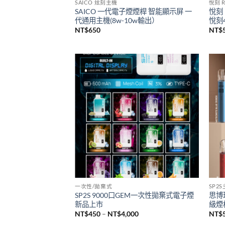
已售完
SAICO 炫刻主機
悅刻 R
SAICO 一代電子煙煙桿 智能顯示屏 一
悅刻 
代通用主機(8w-10w輸出）
悅刻4
NT$
650
NT$