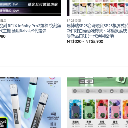
ELX
SP2S煙彈
刻 RELX Infinity Pro2煙桿 悅刻無
思博瑞SP2S台灣現貨SP2S換彈式
主機 通用Relx 4/5代煙彈
新口味白葡萄凍檸茶、冰礦泉荔枝
等新品口味 (一代通用煙彈)
980
價
NT$
320
–
NT$
5,900
格
範
圍：
NT$320
到
NT$5,900